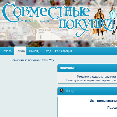
Начало
Forum
Помощь
Вход
Регистрация
Совместные покупки г. Улан-Удэ
Внимание!
Тема или раздел, которую вы 
Пожалуйста, войдите или
зарегистри
Вход
Имя пользовател
Парол