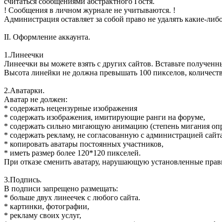
считаться сообщениями абстрактного Гостя.
! Сообщения в личном журнале не учитываются. !
Администрация оставляет за собой право не удалять какие-ли
II. Оформление аккаунта.
1.Линеечки
Линеечки вы можете взять с других сайтов. Вставьте полученны
Высота линейки не должна превышать 100 пикселов, количеств
2.Аватарки.
Аватар не должен:
* содержать нецензурные изображения
* содержать изображения, имитирующие ранги на форуме,
* содержать сильно мигающую анимацию (степень мигания опр
* содержать рекламу, не согласованную с администрацией сайта
* копировать аватары постоянных участников,
* иметь размер более 120*120 пикселей.
При отказе сменить аватару, нарушающую установленные правил
3.Подпись.
В подписи запрещено размещать:
* больше двух линеечек с любого сайта.
* картинки, фотографии,
* рекламу своих услуг,