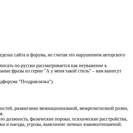
ределах сайта и форума, не считая это нарушением авторского
 писать по-русски рассматривается как неуважение к
ные фразы из серии "А у меня такой стиль" – вам вынесут
дфорума "Поздравлялка").
ностей, разжигание межнациональной, межрелигиозной розни,
я.
ую должность, физические пороки, психические расстройства,
меки и наезды, угрозы, выяснение личных взаимоотношений.