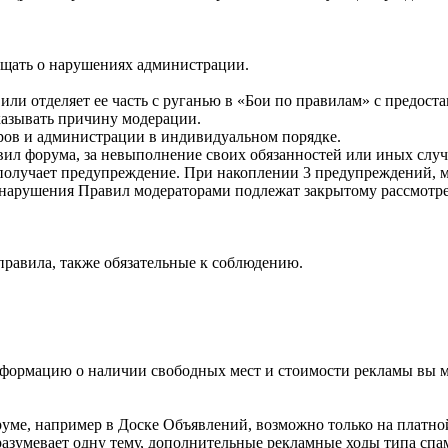
бщать о нарушениях администрации.
или отделяет ее часть с руганью в «Бои по правилам» с предост
казывать причину модерации.
ов и администрации в индивидуальном порядке.
вил форума, за невыполнение своих обязанностей или иных случ
получает предупреждение. При накоплении 3 предупреждений, м
чаи нарушения Правил модераторами подлежат закрытому рассмот
равила, также обязательные к соблюдению.
нформацию о наличии свободных мест и стоимости рекламы вы мо
руме, например в Доске Объявлений, возможно только на платн
разумевает одну тему, дополнительные рекламные ходы типа спа