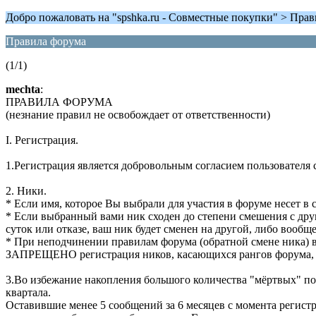
Добро пожаловать на "spshka.ru - Совместные покупки" > Пра
Правила форума
(1/1)
mechta
:
ПРАВИЛА ФОРУМА
(незнание правил не освобождает от ответственности)
I. Регистрация.
1.Регистрация является добровольным согласием пользователя
2. Ники.
* Если имя, которое Вы выбрали для участия в форуме несет в
* Если выбранный вами ник сходен до степени смешения с дру
суток или отказе, ваш ник будет сменен на другой, либо вообще
* При неподчинении правилам форума (обратной смене ника) в
ЗАПРЕЩЕНО регистрация ников, касающихся рангов форума, на
3.Во избежание накопления большого количества "мёртвых" по
квартала.
Оставившие менее 5 сообщений за 6 месяцев с момента регистр