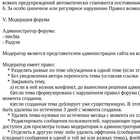
всяких предупреждений автоматически становится постоянным
6. За особо циничное или регулярное нарушение Правил возм
V. Модерация форума
Администратор форума:
- mechta
- Радуля
Модератор является представителем администрации сайта на 
Модератор имеет право:
* Разделять разные по теме обсуждения в одной теме (если эт
* Без уведомления автора переносить темы (оставляя ссылки п
* Закрывать тему,
а) если в ней возник конфликт, до вынесения решения админ
б)если тема сформулирована с нарушением правил форума (нап
момента создания.
в)если созданная тема дублирует уже существующую. В этом с
быть удалены по истечении 3 дней с момента создания.
* Удалять темы-нулевки по истечении месяца с момента их со
* Редактировать сообщения пользователей, нарушающие прави
доступен для просмотра только модераторам и администраторам
* Отделить в другую тему либо удалить оффтопик (сообщения 
(сходные) сообщения в одной и той же или разных темах), фле