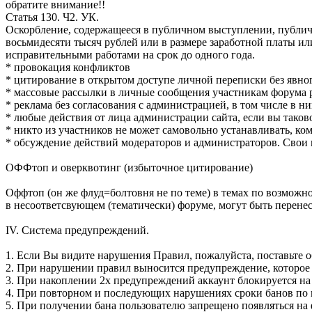
обратите внимание!!
Статья 130. Ч2. УК.
Оскорбление, содержащееся в публичном выступлении, публич
восьмидесяти тысяч рублей или в размере заработной платы ил
исправительными работами на срок до одного года.
* провокация конфликтов
* цитирование в открытом доступе личной переписки без явног
* массовые рассылки в личные сообщения участникам форума
* реклама без согласования с администрацией, в том числе в ни
* любые действия от лица администрации сайта, если вы таков
* никто из участников не может самовольно устанавливать, ком
* обсуждение действий модераторов и администраторов. Свои
ОФФтоп и оверквотинг (избыточное цитирование)
Оффтоп (он же флуд=болтовня не по теме) в темах по возможнос
в несоответсвующем (тематически) форуме, могут быть перенес
IV. Система предупреждений.
1. Если Вы видите нарушения Правил, пожалуйста, поставьте о
2. При нарушении правил выносится предупреждение, которое 
3. При накоплении 2х предупреждений аккаунт блокируется на 
4. При повторном и последующих нарушениях сроки банов по п
5. При получении бана пользователю запрещено появляться на 