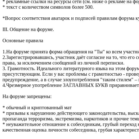
* рекламные ссылки на ресурсы сети (см. ниже о рекламе на фо
* текст с количеством символов более 500.
*Вопрос соответствия аватарок и подписей правилам форума к
III. Общение на форуме.
Основные правила
1.На форуме принята форма обращения на "Ты" ко всем участн
2.Зарегистрировавшись, участник даёт согласие на то, что его
права, за исключением сообщений из личной переписки.
3. Грамотность. Идеального литературного языка на этом форум
присутствующим. Если у вас проблемы с грамотностью - провер
предупреждение, а в случае злоупотребления "таким стилем" –
4.Чрезмерное употребление ЗАГЛАВНЫХ БУКВ приравнивается
На форуме запрещены:
* обычный и криптованный мат
* призывы к нарушению действующего законодательства, выска
пропаганда терроризма, экстремизма, наркотиков и прочие те
* неуважительное отношение к собеседникам, грубый переход 
качественная оценка личности собеседника, грубая характерис