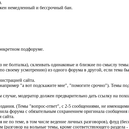
.
ожен немедленный и бессрочный бан.
конкретном подфоруме.
о не болталка), склеивать одинаковые и близкие по смыслу темы
о своему усмотрению) из одного форума в другой, если тема был
истрацией сайта.
ример "а вот подскажите мне", "помогите срочно"). Темы подо
лучае, модератор должен предварительно дать ссылку на похож
здания. (Темы "вопрос-ответ", с 2-5 сообщениями, не имеющими
ла форума с обязательным сохранением оригинала сообщения и 
 сайта.
не по теме, в том числе ведение личных разговоров), флуд (б
йм (разговор на вольные темы, кроме соответствующего раздела 