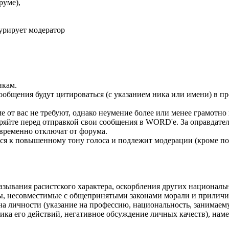
руме),
урирует модератор
икам.
 сообщения будут цитироваться (с указанием ника или имени) в п
е от вас не требуют, однако неумение более или менее грамотно
яйте перед отправкой свои сообщения в WORD'e. За оправдатель
 временно отключат от форума.
 к повышенному тону голоса и подлежит модерации (кроме по
зывания расистского характера, оскорбления других националь
мы, несовместимые с общепринятыми законами морали и приличи
на личности (указание на профессию, национальность, занимаем
тика его действий, негативное обсуждение личных качеств), на