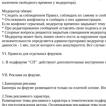
наличием свободного времени у модератора).
Модератор обязан:
* Следить за соблюдением Правил, соблюдать их самому и соо
* Отслеживать конфликты и сообщать о них администрации.
Если конфликт серьезный, модератор временно закрывает тему 
* При редактировании сообщений оставлять свою подпись и у
* Спорные вопросы решаются закрытым совещанием модератор
* Модератор может быть лишен своего поста за нарушение пра
незначительности определяется администраторами) модератор 
давности - 1 мес, после которого оно аннулируется. Все слу
VI. Правила для отдельных форумов.
1. В подфоруме "СП" действуют дополнительные внутренние п
VII. Реклама на форуме.
1.Баннерная реклама
Баннеры на форуме размещаются только на платной основе. И
2.Тема рекламного характера.
Размещение темы рекламного характера в тематическом подфо
без предупреждения автора. Оплачиваемая рекламная тема под