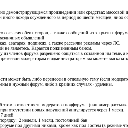
но демонстрирующемся произведении или средствах массовой ин
и иного дохода осужденного за период до шести месяцев, либо об
о согласия обеих сторон, а также сообщений из закрытых форум
 различных объявлений
ках, аватарах, подписях, а также рассылка рекламы через ЛС.
ой не являетесь. Карается пожизненным баном.
у из членов форума разрешено общаться в созданной им теме, а к
 претензии модераторам и администраторам вы можете высказат
ти может быть либо перенесен в отдельную тему (если модератор
ены в нужный форум, либо в крайних случаях - удалены.
б этом в известность модератора подфорума. (например рассылк
при отсутствии новых нарушений аннулируется через 1 месяц.
7 дней.
орядку: 2 недели, 1 месяц, постоянный бан.
форуме под другими никами, кроме как под Гостем (в режиме чт