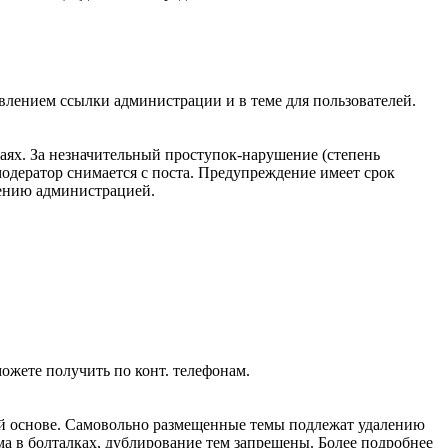
авлением ссылки администрации и в теме для пользователей.
аях. За незначительный проступок-нарушение (степень
одератор снимается с поста. Предупреждение имеет срок
рению администрацией.
жете получить по конт. телефонам.
ой основе. Самовольно размещенные темы подлежат удалению
ма в болталках, дублирование тем запрещены. Более подробнее