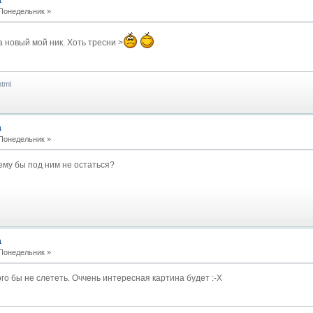
 Понедельник »
 новый мой ник. Хоть тресни >
html
а
 Понедельник »
ему бы под ним не остаться?
а
 Понедельник »
ого бы не слететь. Оччень интересная картина будет :-X