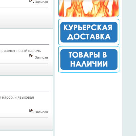
Записан
л пришлют новый пароль
Записан
и набор, и языковая
Записан