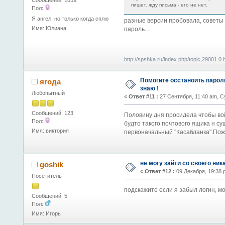
пишет. жду письма - его не нет.
Пол:
Я ангел, но только когда сплю
разные версии пробовала, советы н
Имя: Юлиана
пароль...
http://spshka.ru/index.php/topic,29001.0.
Помогите осстаноить пароль и
ягода
знаю !
Любопытный
«
Ответ #11 :
27 Сентября, 11:40 am, С
Сообщений: 123
Половину дня просидела чтобы вой
Пол:
будто такого почтового ящика н с
Имя: виктория
первоначальный "Касабланка".Пож-
не могу зайти со своего ник
goshik
«
Ответ #12 :
09 Декабря, 19:38 
Посетитель
подскажите если я забыл логин, мо
Сообщений: 5
Пол:
Имя: Игорь