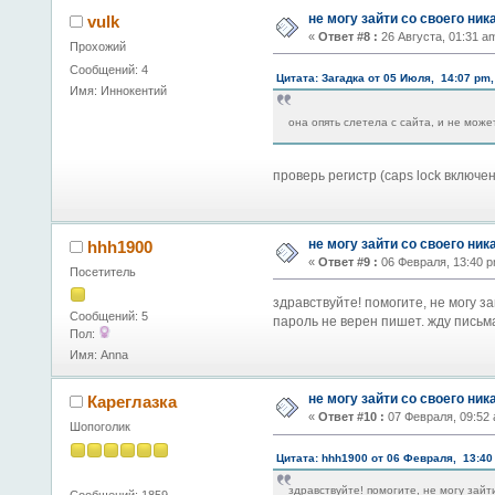
не могу зайти со своего ник
vulk
«
Ответ #8 :
26 Августа, 01:31 a
Прохожий
Сообщений: 4
Цитата: Загадка от 05 Июля, 14:07 pm,
Имя: Иннокентий
она опять слетела с сайта, и не може
проверь регистр (caps lock включен
не могу зайти со своего ник
hhh1900
«
Ответ #9 :
06 Февраля, 13:40 p
Посетитель
здравствуйте! помогите, не могу за
Сообщений: 5
пароль не верен пишет. жду письма 
Пол:
Имя: Anna
не могу зайти со своего ник
Кареглазка
«
Ответ #10 :
07 Февраля, 09:52 
Шопоголик
Цитата: hhh1900 от 06 Февраля, 13:40
здравствуйте! помогите, не могу зайт
Сообщений: 1859