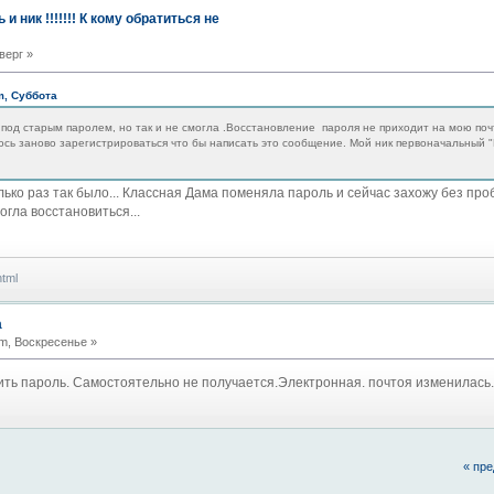
 ник !!!!!!! К кому обратиться не
верг »
m, Суббота
под старым паролем, но так и не смогла .Восстановление пароля не приходит на мою поч
ось заново зарегистрироваться что бы написать это сообщение. Мой ник первоначальный 
ько раз так было... Классная Дама поменяла пароль и сейчас захожу без проб
огла восстановиться...
html
а
m, Воскресенье »
ить пароль. Самостоятельно не получается.Электронная. почтоя изменилась.
« пр