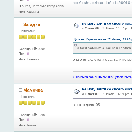
http://spshka.ru/index.php/topic,29001.0.
Я ангел, но только когда сплю
Имя: Юлиана
не могу зайти со своего ник
Загадка
«
Ответ #6 :
05 Июля, 14:07 pm, 
Шопоголик
Цитата: Кареглазка от 27 Июня, 21:06
Я так и подумываю. Только бы с этого
Сообщений: 2909
Пол:
она опять слетела с сайта, и не м
Имя: Татьяна
Я не пытаюсь быть лучшей,умею быть 
не могу зайти со своего ник
Мамочка
«
Ответ #7 :
05 Июля, 14:09 pm, 
Шопоголик
вот это дела :05:
Сообщений: 3298
Пол:
Имя: Алёна