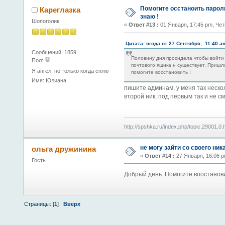
Помогите осстаноить пароль и
Кареглазка
знаю !
Шопоголик
«
Ответ #13 :
01 Января, 17:45 pm, Чет
Цитата: ягода от 27 Сентября, 11:40 a
Сообщений: 1859
Половину дня просидела чтобы войти 
Пол:
почтового ящика н существует. Пришл
Я ангел, но только когда сплю
помогите восстановить !
Имя: Юлиана
пишите админам, у меня так нескол
второй ник, под первым так и не см
http://spshka.ru/index.php/topic,29001.0.
не могу зайти со своего ник
ольга дружинина
«
Ответ #14 :
27 Января, 16:06 p
Гость
Добрый день. Помогите воостанов
Страницы: [
1
]
Вверх