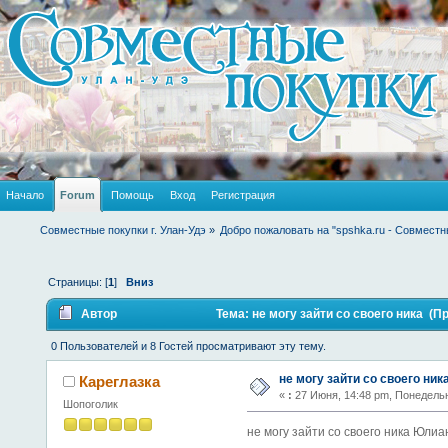
Начало
Forum
Помощь
Вход
Регистрация
Совместные покупки г. Улан-Удэ
»
Добро пожаловать на "spshka.ru - Совместн
Страницы: [
1
]
Вниз
Автор
Тема: не могу зайти со своего ника (П
0 Пользователей и 8 Гостей просматривают эту тему.
не могу зайти со своего ник
Кареглазка
«
:
27 Июня, 14:48 pm, Понедель
Шопоголик
не могу зайти со своего ника Юлиа