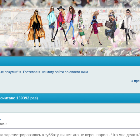
ые покупки"
»
Гостевая
»
не могу зайти со своего ника
« пр
рочитано 139392 раз)
а
ник »
на зарегистрировалась в субботу, пишет что не верен пароль. Что мне делать