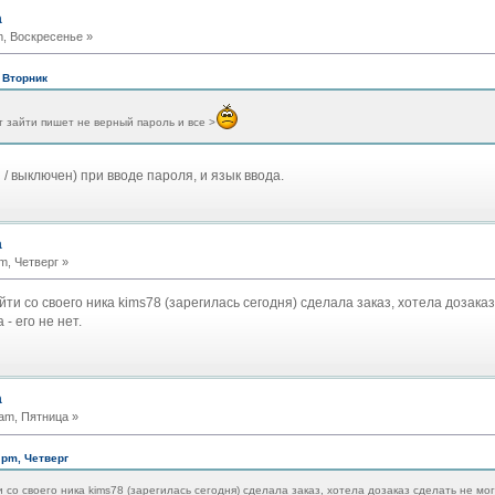
а
m, Воскресенье »
 Вторник
т зайти пишет не верный пароль и все >
 / выключен) при вводе пароля, и язык ввода.
а
m, Четверг »
йти со своего ника kims78 (зарегилась сегодня) сделала заказ, хотела дозаказ
- его не нет.
а
am, Пятница »
 pm, Четверг
и со своего ника kims78 (зарегилась сегодня) сделала заказ, хотела дозаказ сделать не мо