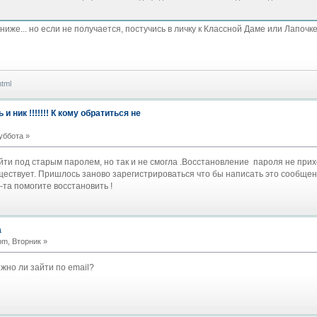
иже... но если не получается, постучись в личку к Классной Даме или Лапочк
html
 ник !!!!!!! К кому обратиться не
уббота »
ти под старым паролем, но так и не смогла .Восстановление пароля не при
уществует. Пришлось заново зарегистрироваться что бы написать это сообщен
та помогите восстановить !
а
pm, Вторник »
жно ли зайти по email?