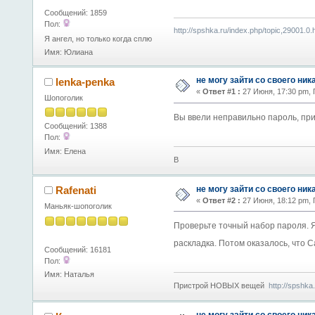
Сообщений: 1859
Пол:
http://spshka.ru/index.php/topic,29001.0.
Я ангел, но только когда сплю
Имя: Юлиана
не могу зайти со своего ник
lenka-penka
«
Ответ #1 :
27 Июня, 17:30 pm,
Шопоголик
Вы ввели неправильно пароль, пр
Сообщений: 1388
Пол:
Имя: Елена
В
не могу зайти со своего ник
Rafenati
«
Ответ #2 :
27 Июня, 18:12 pm,
Маньяк-шопоголик
Проверьте точный набор пароля. Я 
раскладка. Потом оказалось, что 
Сообщений: 16181
Пол:
Имя: Наталья
Пристрой НОВЫХ вещей
http://spshka
не могу зайти со своего ник