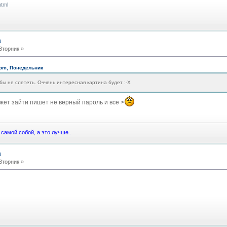
html
а
Вторник »
 pm, Понедельник
 бы не слететь. Оччень интересная картина будет :-X
ожет зайти пишет не верный пароль и все >
самой собой, а это лучше..
а
Вторник »