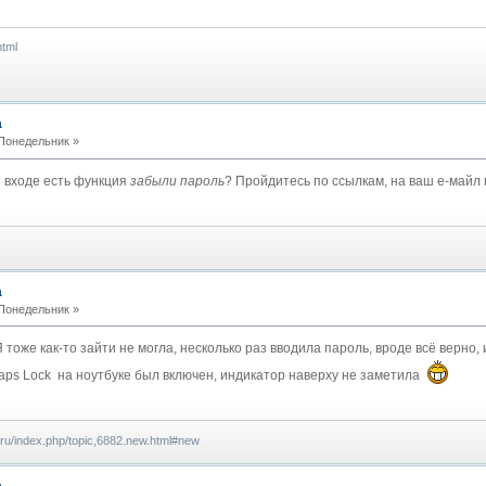
html
а
 Понедельник »
и входе есть функция
забыли пароль
? Пройдитесь по ссылкам, на ваш е-май
а
 Понедельник »
тоже как-то зайти не могла, несколько раз вводила пароль, вроде всё верно, 
Caps Lock на ноутбуке был включен, индикатор наверху не заметила
.ru/index.php/topic,6882.new.html#new
а