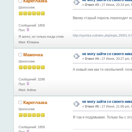
Кареглазка
«
Ответ #3 :
27 Июня, 20:24 pm,
Шопоголик
Ввожу старый пароль переходит на
Сообщений: 1859
Пол:
http://spshka.ru/index.php/topic,29001.0.
Я ангел, но только когда сплю
Имя: Юлиана
не могу зайти со своего ник
Мамочка
«
Ответ #4 :
27 Июня, 20:27 pm,
Шопоголик
А новый ник как то необычней. поч
Сообщений: 3298
Пол:
Имя: Алёна
не могу зайти со своего ник
Кареглазка
«
Ответ #5 :
27 Июня, 21:06 pm,
Шопоголик
Я так и подумываю. Только бы с эт
Сообщений: 1859
Пол: