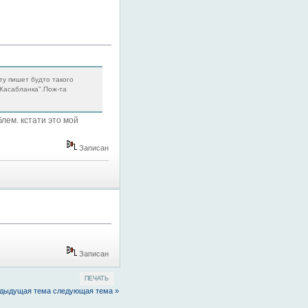
ту пишет будто такого
"Касабланка".Пож-та
лем. кстати это мой
Записан
Записан
ПЕЧАТЬ
едыдущая тема
следующая тема »