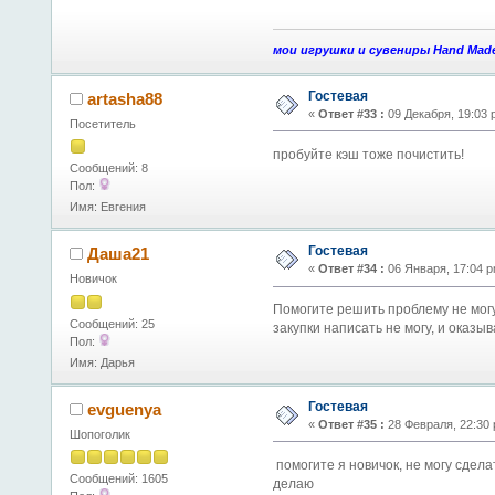
мои игрушки и сувениры Hand Mad
Гостевая
artasha88
«
Ответ #33 :
09 Декабря, 19:03 
Посетитель
пробуйте кэш тоже почистить!
Сообщений: 8
Пол:
Имя: Евгения
Гостевая
Даша21
«
Ответ #34 :
06 Января, 17:04 p
Новичок
Помогите решить проблему не мог
Сообщений: 25
закупки написать не могу, и оказы
Пол:
Имя: Дарья
Гостевая
evguenya
«
Ответ #35 :
28 Февраля, 22:30 
Шопоголик
помогите я новичок, не могу сдела
Сообщений: 1605
делаю