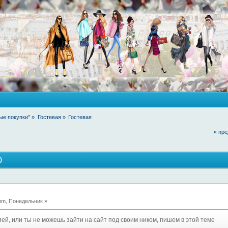
ые покупки"
»
Гостевая
»
Гостевая
« пр
)
pm, Понедельник »
ией, или ты не можешь зайти на сайт под своим ником, пишем в этой теме