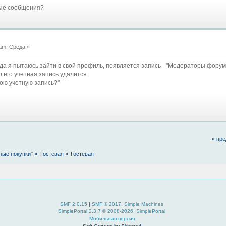
ные сообщения?
am, Среда »
да я пытаюсь зайти в свой профиль, появляется запись - "Модераторы фору
 его учетная запись удалится.
вою учетную запись?"
« пр
ные покупки"
»
Гостевая
»
Гостевая
SMF 2.0.15
|
SMF © 2017
,
Simple Machines
SimplePortal 2.3.7 © 2008-2026, SimplePortal
Мобильная версия