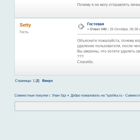
Почему я не могу отправлять лич
Гостевая
Setty
«
Ответ #40 :
26 Октября, 06:38 
Гость
Объясните пожалуйста, почему ког
удаление пользователя, после чего
Вы уверены, что хотите удалить с
???
Спасибо.
Страницы:
1
[
2
]
Вверх
Совместные покупки г. Улан-Удэ
»
Добро пожаловать на "spshka.ru - Совмест