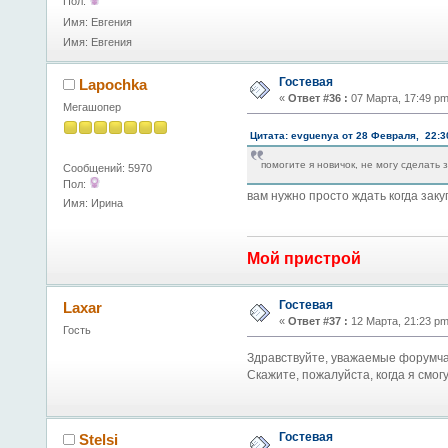
Пол:
Имя: Евгения
Имя: Евгения
Гостевая
Lapochka
«
Ответ #36 :
07 Марта, 17:49 pm
Мегашопер
Цитата: evguenya от 28 Февраля, 22:3
помогите я новичок, не могу сделать 
Сообщений: 5970
Пол:
вам нужно просто ждать когда заку
Имя: Ирина
Мой пристрой
Гостевая
Laxar
«
Ответ #37 :
12 Марта, 21:23 pm
Гость
Здравствуйте, уважаемые форумча
Скажите, пожалуйста, когда я смо
Гостевая
Stelsi