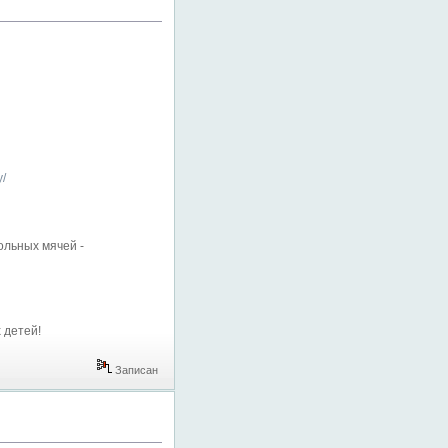
y/
ольных мячей -
х детей!
Записан