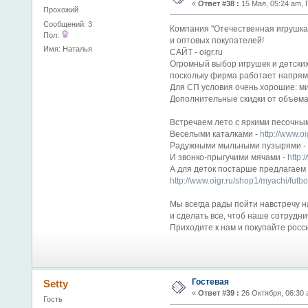
«
Ответ #38 :
15 Мая, 05:24 am, 
Прохожий
Сообщений: 3
Компания "Отечественная игрушка
Пол:
и оптовых покупателей!
Имя: Наталья
САЙТ - oigr.ru
Огромный выбор игрушек и детских
поскольку фирма работает напрям
Для СП условия очень хорошие: ми
Дополнительные скидки от объема,
Встречаем лето с яркими песочны
Веселыми каталками -
http://www.oi
Радужными мыльными пузырями -
И звонко-прыгучими мячами -
http:
А для деток постарше предлагаем
http://www.oigr.ru/shop1/myachi/fut
Мы всегда рады пойти навстречу 
и сделать все, чтоб наше сотрудн
Приходите к нам и покупайте росс
Гостевая
Setty
«
Ответ #39 :
26 Октября, 06:30 
Гость