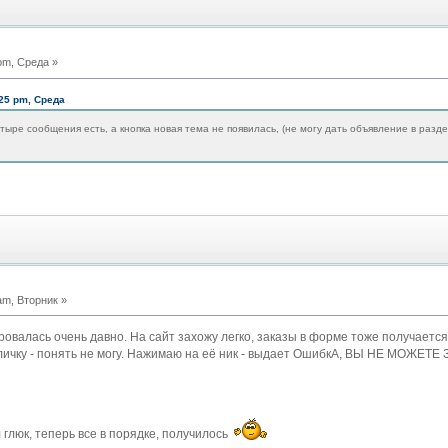
pm, Среда »
:25 pm, Среда
етыре сообщения есть, а кнопка новая тема не появилась, (не могу дать объявление в разд
am, Вторник »
ировалась очень давно. На сайт захожу легко, заказы в форме тоже получается 
личку - понять не могу. Нажимаю на её ник - выдает ОшибкА, ВЫ НЕ МОЖЕТЕ
 глюк, теперь все в порядке, получилось