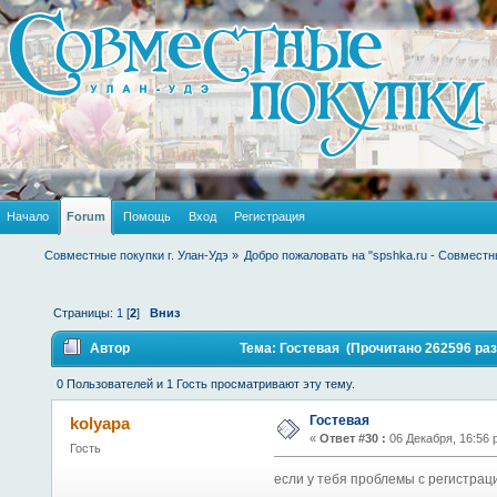
Начало
Forum
Помощь
Вход
Регистрация
Совместные покупки г. Улан-Удэ
»
Добро пожаловать на "spshka.ru - Совместн
Страницы:
1
[
2
]
Вниз
Автор
Тема: Гостевая (Прочитано 262596 раз
0 Пользователей и 1 Гость просматривают эту тему.
Гостевая
kolyapa
«
Ответ #30 :
06 Декабря, 16:56 
Гость
если у тебя проблемы с регистрац