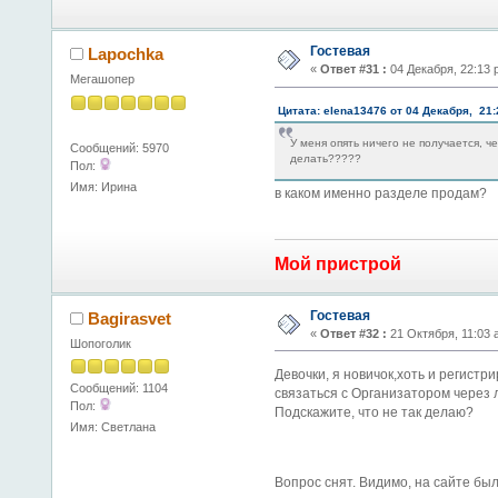
Гостевая
Lapochka
«
Ответ #31 :
04 Декабря, 22:13 
Мегашопер
Цитата: elena13476 от 04 Декабря, 21
У меня опять ничего не получается, ч
Сообщений: 5970
делать?????
Пол:
Имя: Ирина
в каком именно разделе продам?
Мой пристрой
Гостевая
Bagirasvet
«
Ответ #32 :
21 Октября, 11:03 
Шопоголик
Девочки, я новичок,хоть и регистр
Сообщений: 1104
связаться с Организатором через 
Пол:
Подскажите, что не так делаю?
Имя: Светлана
Вопрос снят. Видимо, на сайте был