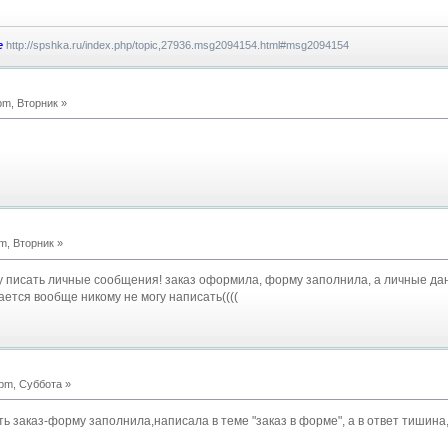
e
http://spshka.ru/index.php/topic,27936.msg2094154.html#msg2094154
pm, Вторник »
m, Вторник »
у писать личные сообщения! заказ оформила, форму заполнила, а личные да
вается вообще никому не могу написать((((
pm, Суббота »
ть заказ-форму заполнила,написала в теме "заказ в форме", а в ответ тишина