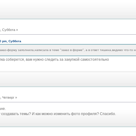
, Суббота »
0 pm, Суббота
заказ-форму заполнила,написала в теме "заказ в форме", а в ответ тишина,видимо что-то 
пка соберется, вам нужно следить за закупкой самостоятельно
, Четверг »
не.
гу создавать темы? И как можно изменить фото профиля? Спасибо.