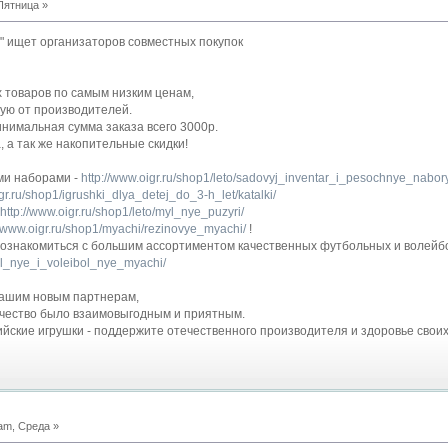
Пятница »
" ищет организаторов совместных покупок
 товаров по самым низким ценам,
ую от производителей.
нимальная сумма заказа всего 3000р.
 а так же накопительные скидки!
ми наборами -
http://www.oigr.ru/shop1/leto/sadovyj_inventar_i_pesochnye_nabor
gr.ru/shop1/igrushki_dlya_detej_do_3-h_let/katalki/
http://www.oigr.ru/shop1/leto/myl_nye_puzyri/
//www.oigr.ru/shop1/myachi/rezinovye_myachi/
!
 ознакомиться с большим ассортиментом качественных футбольных и волейб
bol_nye_i_voleibol_nye_myachi/
нашим новым партнерам,
ичество было взаимовыгодным и приятным.
ийские игрушки - поддержите отечественного производителя и здоровье свои
am, Среда »