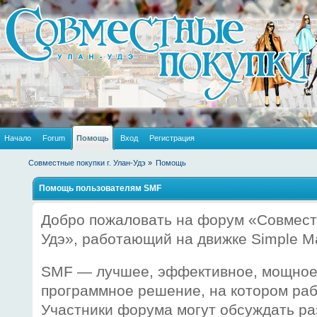
Начало
Forum
Помощь
Вход
Регистрация
Совместные покупки г. Улан-Удэ
»
Помощь
Помощь пользователям SMF
Добро пожаловать на форум «Совместн
Удэ», работающий на движке Simple M
SMF — лучшее, эффективное, мощное
программное решение, на котором рабо
Участники форума могут обсуждать р