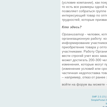
(условие компании), как пок
то есть все размеры одной
позволяет собраться группе
интересующий товар по опто
трудностей, которые призва
Кто здесь?
Организатор
- человек, ко
организационную работу: ко
информирование участников,
приобретение товара у опто
участниками. Работу Орган
вести строгий учет всех зака
может достигать 200-300 чел
изменения, которые могут п
(изменение условий или сро
частичная недопоставка това
– например, отказ от ранее
войти на форум вы можете 
SMF 2.0.15
|
SimplePortal 