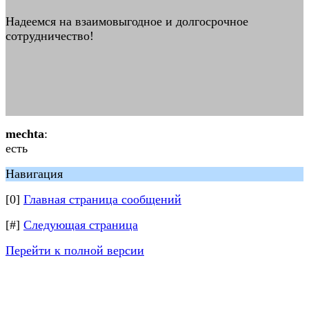
Надеемся на взаимовыгодное и долгосрочное
сотрудничество!
mechta
:
есть
Навигация
[0]
Главная страница сообщений
[#]
Следующая страница
Перейти к полной версии