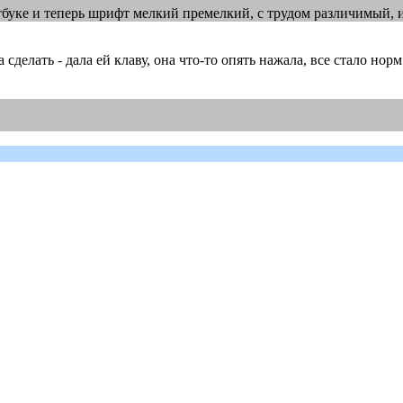
тбуке и теперь шрифт мелкий премелкий, с трудом различимый, и
сделать - дала ей клаву, она что-то опять нажала, все стало нор