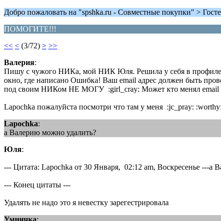
Добро пожаловать на "spshka.ru - Совместные покупки" > Госте
ПОМОГИТЕ!!!
<<
<
(3/72)
>
>>
Валерия
:
Пишу с чужого НИКа, мой НИК Юля. Решила у себя в профиле 
окно, где написано Ошибка! Ваш email адрес должен быть пров
под своим НИКом НЕ МОГУ :girl_cray: Может кто менял email 
Lapochka пожалуйста посмотри что там у меня :jc_pray: :worthy
Lapochka
:
а Валерию можно удалить?
Юля
:
--- Цитата: Lapochka от 30 Января, 02:12 am, Воскресенье ---а
--- Конец цитаты ---
Удалять не надо это я невестку зарегестрировала
Умничка
: