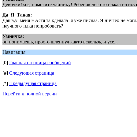
Девочки! sos, помогите чайнику! Ребенок чего то нажал на ноу
Да_Я_Такая
:
Даша,у меня НАстя та кделала -я уже пислаа. Я ничгео не могла 
научного тыка попробовать?
Умничка
:
он понимаешь, просто шлепнул както вскользь, и усе...
Навигация
[0]
Главная страница сообщений
[#]
Следующая страница
[*]
Предыдущая страница
Перейти к полной версии