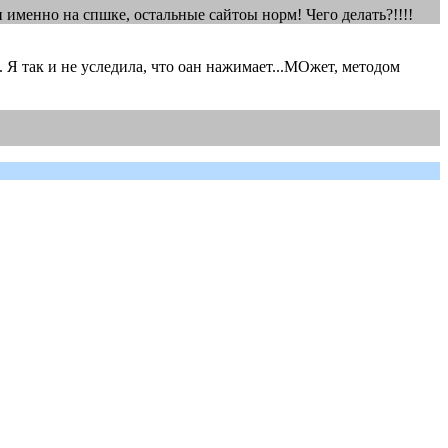
 именно на спшке, остальные сайтоы норм! Чего делать?!!!!
м. Я так и не уследила, что оан нажимает...МОжет, методом