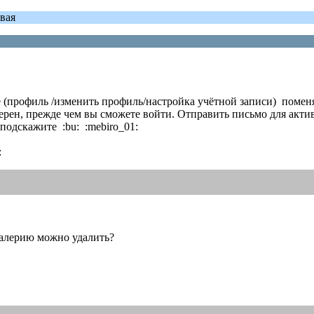
вая
(профиль /изменить профиль/настройка учётной записи) поменя
ерен, прежде чем вы сможете войти. Отправить письмо для актив
подскажите :bu: :mebiro_01:
:
 Валерию можно удалить?