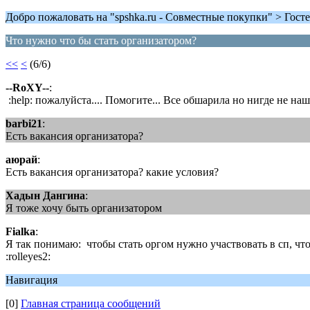
Добро пожаловать на "spshka.ru - Совместные покупки" > Госте
Что нужно что бы стать организатором?
<<
<
(6/6)
--RoXY--
:
:help: пожалуйста.... Помогите... Все обшарила но нигде не н
barbi21
:
Есть вакансия организатора?
аюрай
:
Есть вакансия организатора? какие условия?
Хадын Дангина
:
Я тоже хочу быть организатором
Fialka
:
Я так понимаю: чтобы стать оргом нужно участвовать в сп, чт
:rolleyes2:
Навигация
[0]
Главная страница сообщений