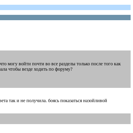
 что могу войти почти во все разделы только после того как
лала чтобы везде ходить по форуму?
ета так и не получила. боясь показаться назойливой