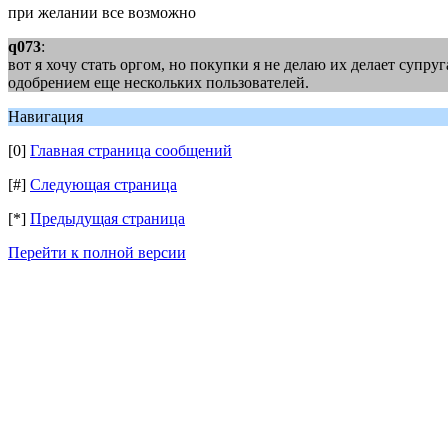
при желании все возможно
q073
:
вот я хочу стать оргом, но покупки я не делаю их делает супру
одобрением еще нескольких пользователей.
Навигация
[0]
Главная страница сообщений
[#]
Следующая страница
[*]
Предыдущая страница
Перейти к полной версии