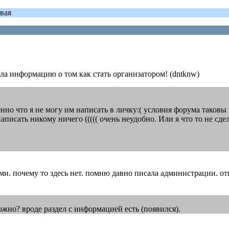
вая
ашла информацию о том как стать организатором! (dntknw)
менно что я не могу им написать в личку:( условия форума таковы
писать никому ничего ((((( очень неудобно. Или я что то не сде
и. почему то здесь нет. помню давно писала администрации. отв
ожно? вроде раздел с информацией есть (появился).