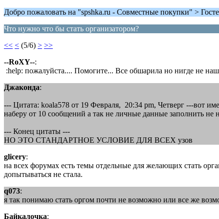
Добро пожаловать на "spshka.ru - Совместные покупки" > Госте
Что нужно что бы стать организатором?
<<
<
(5/6)
>
>>
--RoXY--
:
:help: пожалуйста.... Помогите... Все обшарила но нигде не н
Джаконда
:
--- Цитата: koala578 от 19 Февраля, 20:34 pm, Четверг ---вот и
наберу от 10 сообщений а так не личные данные заполнить не на
--- Конец цитаты ---
НО ЭТО СТАНДАРТНОЕ УСЛОВИЕ ДЛЯ ВСЕХ узов
glicery
:
на всех форумах есть темы отдельные для желающих стать оргам
допытываться не стала.
q073
:
я так понимаю стать оргом почти не возможно или все же возм
Байкалочка
: