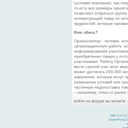
(условие компании), как пок
то есть все размеры одной
позволяет собраться группе
интересующий товар по опто
трудностей, которые призва
Кто здесь?
Организатор
- человек, ко
организационную работу: ко
информирование участников,
приобретение товара у опто
участниками. Работу Орган
вести строгий учет всех зака
может достигать 200-300 чел
изменения, которые могут п
(изменение условий или сро
частичная недопоставка това
– например, отказ от ранее
войти на форум вы можете 
SMF 2.0.15
|
SimplePortal 